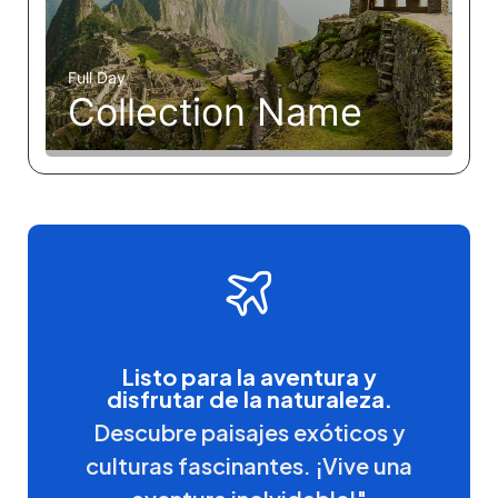
Full Day
Collection Name
Listo para la aventura y
disfrutar de la naturaleza.
Descubre paisajes exóticos y
culturas fascinantes. ¡Vive una