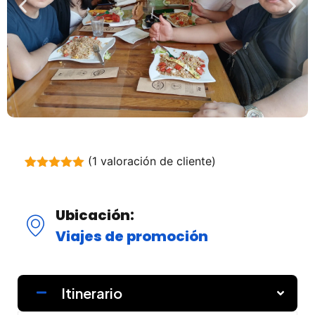
(
1
valoración de cliente)
Valorado
1
con
5.00
de
5 en base
Ubicación:
a
valoración
de un
Viajes de promoción
cliente
Itinerario