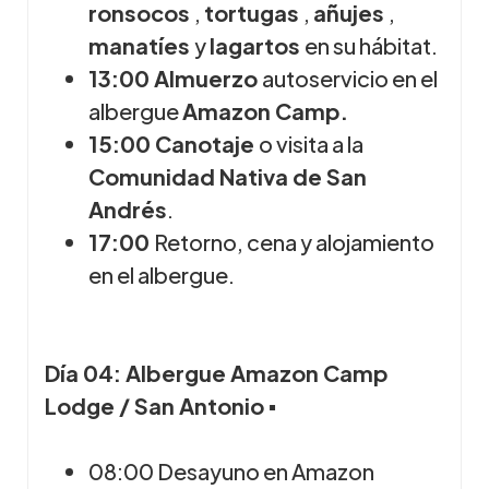
ronsocos
,
tortugas
,
añujes
,
manatíes
y
lagartos
en su hábitat.
13:00 Almuerzo
autoservicio en el
albergue
Amazon Camp.
15:00 Canotaje
o visita a la
Comunidad Nativa de San
Andrés
.
17:00
Retorno, cena y alojamiento
en el albergue.
Día 04: Albergue Amazon Camp
Lodge / San Antonio ▪
08:00 Desayuno en Amazon