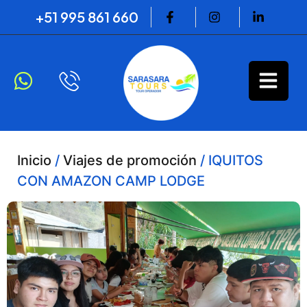
+51 995 861 660
Inicio
/
Viajes de promoción
/ IQUITOS
CON AMAZON CAMP LODGE