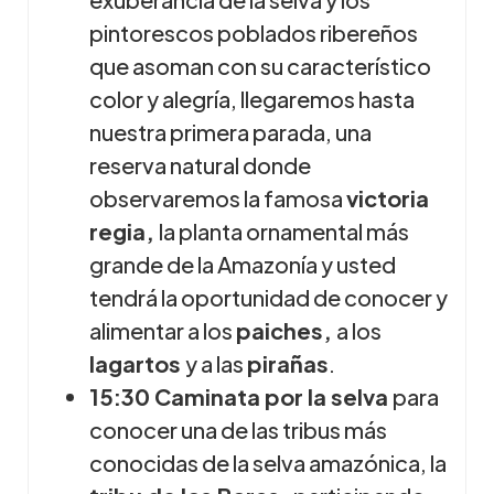
pintorescos poblados ribereños
que asoman con su característico
color y alegría, llegaremos hasta
nuestra primera parada, una
reserva natural donde
observaremos la famosa
victoria
regia,
la planta ornamental más
grande de la Amazonía y usted
tendrá la oportunidad de conocer y
alimentar a los
paiches,
a los
lagartos
y a las
pirañas
.
15:30 Caminata por la selva
para
conocer una de las tribus más
conocidas de la selva amazónica, la