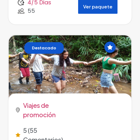
4/5 Dias
Ver paquete
55
Destacado
Viajes de
promoción
5 (55
Comentarios)