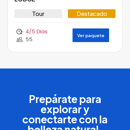
Tour
Destacado
4/5 Dias
Ver paquete
55
Prepárate para
explorar y
conectarte con la
belleza natural.