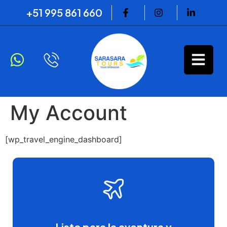
+51 995 861 660
My Account
[wp_travel_engine_dashboard]
Listo para la aventura y