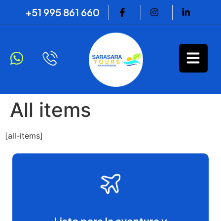
+51 995 861 660
All items
[all-items]
Listo para la aventura y